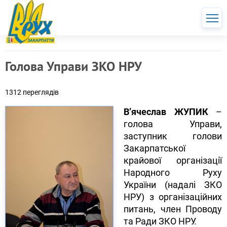
Голова Управи ЗКО НРУ
1312 переглядів
В’ячеслав ЖУПИК
–
голова Управи,
заступник голови
Закарпатської
крайової організації
Народного Руху
України (надалі ЗКО
НРУ) з організаційних
питань, член Проводу
та Ради ЗКО НРУ.