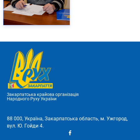
Закарпатська крайова організація
Народного Руху України
88 000, Україна, Закарпатська область, м. Ужгород,
вул. Ю. Гойди 4.