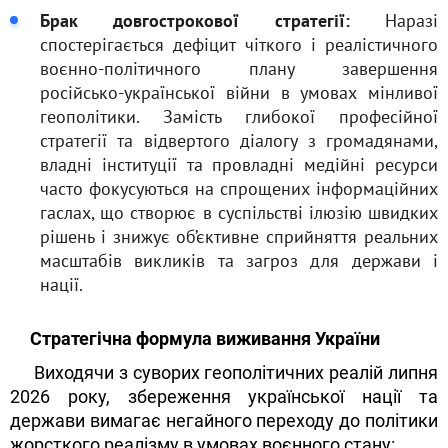
Брак довгострокової стратегії:
Наразі
спостерігається дефіцит чіткого і реалістичного
воєнно-політичного плану завершення
російсько-української війни в умовах мінливої
геополітики. Замість глибокої професійної
стратегії та відвертого діалогу з громадянами,
владні інституції та провладні медійні ресурси
часто фокусуються на спрощених інформаційних
гаслах, що створює в суспільстві ілюзію швидких
рішень і знижує об’єктивне сприйняття реальних
масштабів викликів та загроз для держави і
нації.
Стратегічна формула виживання України
Виходячи з суворих геополітичних реалій липня
2026 року, збереження української нації та
держави вимагає негайного переходу до політики
жорсткого реалізму в умовах воєнного стану: