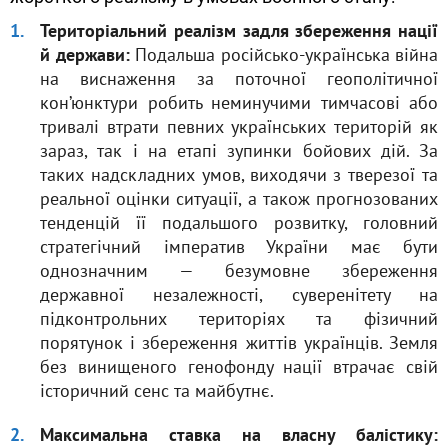
Територіальний реалізм задля збереження нації
й держави:
Подальша російсько-українська війна
на виснаження за поточної геополітичної
кон’юнктури робить неминучими тимчасові або
тривалі втрати певних українських територій як
зараз, так і на етапі зупинки бойових дій. За
таких надскладних умов, виходячи з тверезої та
реальної оцінки ситуації, а також прогнозованих
тенденцій її подальшого розвитку, головний
стратегічний імператив України має бути
однозначним — безумовне збереження
державної незалежності, суверенітету на
підконтрольних територіях та фізичний
порятунок і збереження життів українців. Земля
без винищеного генофонду нації втрачає свій
історичний сенс та майбутнє.
Максимальна ставка на власну балістику: