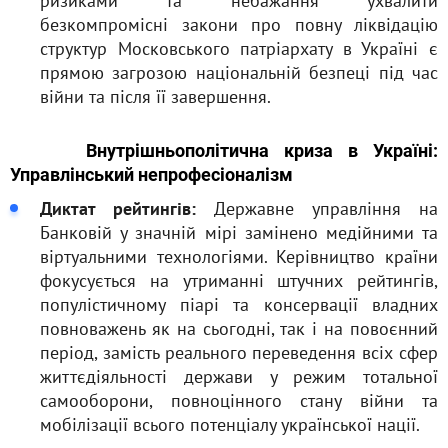
ризиками та небажання ухвалити
безкомпромісні закони про повну ліквідацію
структур Московського патріархату в Україні є
прямою загрозою національній безпеці під час
війни та після її завершення.
Внутрішньополітична криза в Україні:
Управлінський непрофесіоналізм
Диктат рейтингів:
Державне управління на
Банковій у значній мірі замінено медійними та
віртуальними технологіями. Керівництво країни
фокусується на утриманні штучних рейтингів,
популістичному піарі та консервації владних
повноважень як на сьогодні, так і на повоєнний
період, замість реального переведення всіх сфер
життєдіяльності держави у режим тотальної
самооборони, повноцінного стану війни та
мобілізації всього потенціалу української нації.