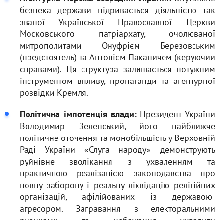
безпека держави підривається діяльністю так
званої Української Православної Церкви
Московського патріархату, очолюваної
митрополитами Онуфрієм Березовським
(предстоятель) та Антонієм Паканичем (керуючий
справами). Ця структура залишається потужним
інструментом впливу, пропаганди та агентурної
розвідки Кремля.
Політична імпотенція влади:
Президент України
Володимир Зеленський, його найближче
політичне оточення та монобільшість у Верховній
Раді України «Слуга народу» демонструють
руйнівне зволікання з ухваленням та
практичною реалізацією законодавства про
повну заборону і реальну ліквідацію релігійних
організацій, афілійованих із державою-
агресором. Загравання з електоральними