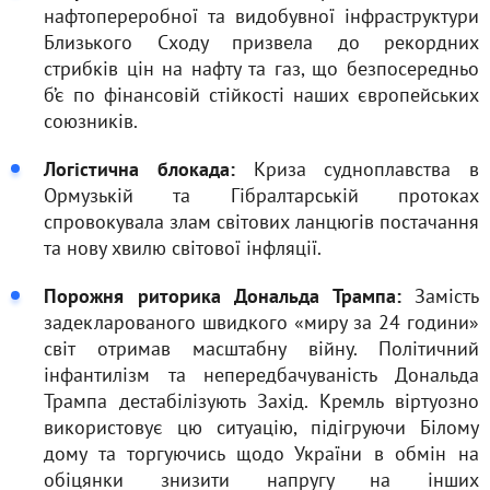
нафтопереробної та видобувної інфраструктури
Близького Сходу призвела до рекордних
стрибків цін на нафту та газ, що безпосередньо
б’є по фінансовій стійкості наших європейських
союзників.
Логістична блокада:
Криза судноплавства в
Ормузькій та Гібралтарській протоках
спровокувала злам світових ланцюгів постачання
та нову хвилю світової інфляції.
Порожня риторика Дональда Трампа:
Замість
задекларованого швидкого «миру за 24 години»
світ отримав масштабну війну. Політичний
інфантилізм та непередбачуваність Дональда
Трампа дестабілізують Захід. Кремль віртуозно
використовує цю ситуацію, підігруючи Білому
дому та торгуючись щодо України в обмін на
обіцянки знизити напругу на інших