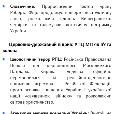
Словаччина:
Проросійський вектор уряду
Роберта Фіцо продовжує відверто деструктивну
лінію, розколюючи єдність Вишеградської
четвірки та гальмуючи логістичну підтримку
України.
Церковно-державний підрив: УПЦ МП як п’ята
колона
Ідеологічний терор РПЦ:
Російська Православна
Церква під керівництвом Московського
Патріарха Кирила Гундяєва офіційно
перетворилася на релігійно-ідеологічне
відомство агресора – Російської Федерації,
проголосивши знищення України і української
нації «священною війною» та розколюючи
світове християнство.
Агентурна мережа всередині України:
Внутрішня