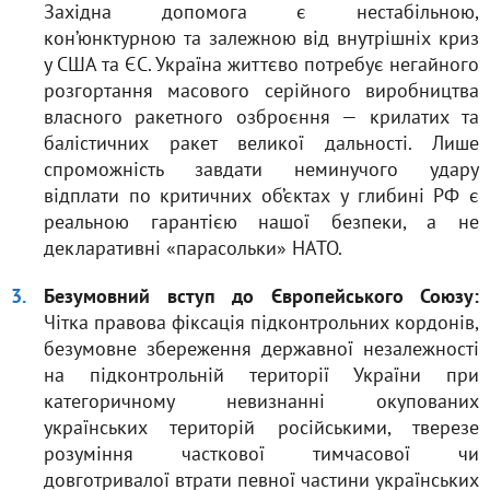
Західна допомога є нестабільною,
кон’юнктурною та залежною від внутрішніх криз
у США та ЄС. Україна життєво потребує негайного
розгортання масового серійного виробництва
власного ракетного озброєння — крилатих та
балістичних ракет великої дальності. Лише
спроможність завдати неминучого удару
відплати по критичних об’єктах у глибині РФ є
реальною гарантією нашої безпеки, а не
декларативні «парасольки» НАТО.
Безумовний вступ до Європейського Союзу:
Чітка правова фіксація підконтрольних кордонів,
безумовне збереження державної незалежності
на підконтрольній території України при
категоричному невизнанні окупованих
українських територій російськими, тверезе
розуміння часткової тимчасової чи
довготривалої втрати певної частини українських