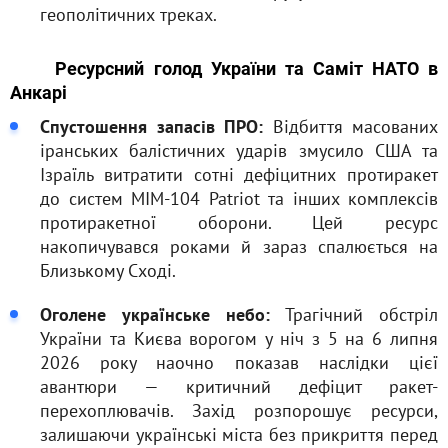
геополітичних треках.
Ресурсний голод України та Саміт НАТО в
Анкарі
Спустошення запасів ПРО:
Відбиття масованих
іранських балістичних ударів змусило США та
Ізраїль витратити сотні дефіцитних протиракет
до систем MIM-104 Patriot та інших комплексів
протиракетної оборони. Цей ресурс
накопичувався роками й зараз спалюється на
Близькому Сході.
Оголене українське небо:
Трагічний обстріл
України та Києва ворогом у ніч з 5 на 6 липня
2026 року наочно показав наслідки цієї
авантюри — критичний дефіцит ракет-
перехоплювачів. Захід розпорошує ресурси,
залишаючи українські міста без прикриття перед