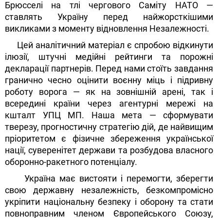
Брюсселі на тлі чергового Саміту НАТО —
ставлять Україну перед найжорсткішими
викликами з моменту відновлення Незалежності.
Цей аналітичний матеріал є спробою відкинути
ілюзії, штучні медійні рейтинги та порожні
декларації партнерів. Перед нами стоїть завдання
гранично чесно оцінити воєнну міць і підривну
роботу ворога — як на зовнішній арені, так і
всередині країни через агентурні мережі на
кшталт УПЦ МП. Наша мета — сформувати
тверезу, прогностичну стратегію дій, де найвищим
пріоритетом є фізичне збереження української
нації, суверенітет держави та розбудова власного
оборонно-ракетного потенціалу.
Україна має вистояти і перемогти, зберегти
свою державну незалежність, безкомпромісно
укріпити національну безпеку і оборону та стати
повноправним членом Європейського Союзу,