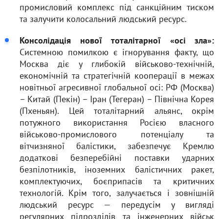
промисловий комплекс під санкційним тиском
та залучити колосальний людський ресурс.
Консолідація нової тоталітарної «осі зла»:
Системною помилкою є ігнорування факту, що
Москва діє у глибокій військово-технічній,
економічній та стратегічній кооперації в межах
новітньої агресивної глобальної осі: РФ (Москва)
– Китай (Пекін) – Іран (Тегеран) – Північна Корея
(Пхеньян). Цей тоталітарний альянс, окрім
потужного використання Росією власного
військово-промислового потенціалу та
вітчизняної балістики, забезпечує Кремлю
додаткові безперебійні поставки ударних
безпілотників, іноземних балістичних ракет,
комплектуючих, боєприпасів та критичних
технологій. Крім того, залучається і зовнішній
людський ресурс — передусім у вигляді
регулярних підрозділів та інженерних військ