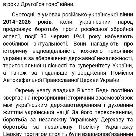
в роки Другої світової війни.
Сьогодні, в умовах російсько-української війни
2014–2026 років
, коли український народ
продовжує боротьбу проти російської збройної
агресії, події 30 червня 1941 року набувають
особливої актуальності. Вони нагадують про
історичну відповідальність кожного покоління
українців за збереження державної незалежності,
територіальної цілісності та суверенітету України,
а також за подальше утвердження Помісної
Автокефальної Православної Церкви України.
Окрему увагу владика Віктор Бедь постійно
звертає на нерозривний історичний взаємозв’язок
між українським державотворенням і духовним
життям української нації. За його переконанням,
боротьба за незалежну Українську Державу та
боротьба за незалежну Помісну Українську
Церкву протягом століть були взаємопов’язаними