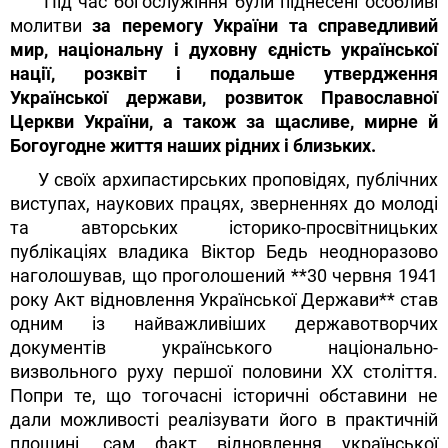
Під час богослужіння були піднесені особливі
молитви
за перемогу України та справедливий
мир, національну і духовну єдність української
нації, розквіт і подальше утвердження
Української держави, розвиток Православної
Церкви України, а також за щасливе, мирне й
Богоугодне життя наших рідних і близьких.
У своїх архипастирських проповідях, публічних
виступах, наукових працях, зверненнях до молоді
та авторських історико-просвітницьких
публікаціях владика Віктор Бедь неодноразово
наголошував, що проголошений **30 червня 1941
року Акт відновлення Української Держави** став
одним із найважливіших державотворчих
документів українського національно-
визвольного руху першої половини ХХ століття.
Попри те, що тогочасні історичні обставини не
дали можливості реалізувати його в практичній
площині, сам факт відновлення української