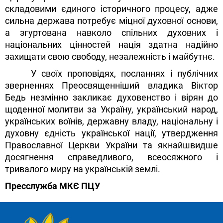
складовими єдиного історичного процесу, адже
сильна держава потребує міцної духовної основи,
а згуртована навколо спільних духовних і
національних цінностей нація здатна надійно
захищати свою свободу, незалежність і майбутнє.
У своїх проповідях, посланнях і публічних
зверненнях Преосвященніший владика Віктор
Бедь незмінно закликає духовенство і вірян до
щоденної молитви за Україну, український народ,
українських воїнів, державну владу, національну і
духовну єдність української нації, утвердження
Православної Церкви України та якнайшвидше
досягнення справедливого, всеосяжного і
тривалого миру на українській землі.
Пресслужба МКЄ ПЦУ