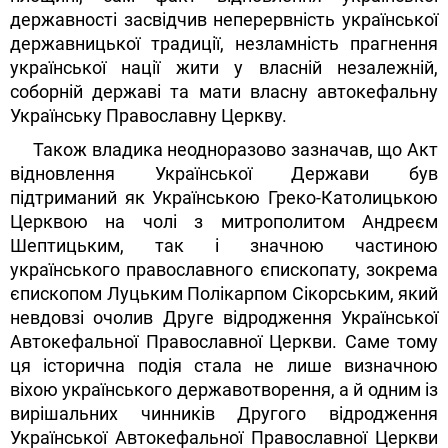
державності засвідчив неперервність української
державницької традиції, незламність прагнення
української нації жити у власній незалежній,
соборній державі та мати власну автокефальну
Українську Православну Церкву.
Також владика неодноразово зазначав, що Акт
відновлення Української Держави був
підтриманий як Українською Греко-Католицькою
Церквою на чолі з митрополитом Андреєм
Шептицьким, так і значною частиною
українського православного єпископату, зокрема
єпископом Луцьким Полікарпом Сікорським, який
невдовзі очолив Друге відродження Української
Автокефальної Православної Церкви. Саме тому
ця історична подія стала не лише визначною
віхою українського державотворення, а й одним із
вирішальних чинників Другого відродження
Української Автокефальної Православної Церкви