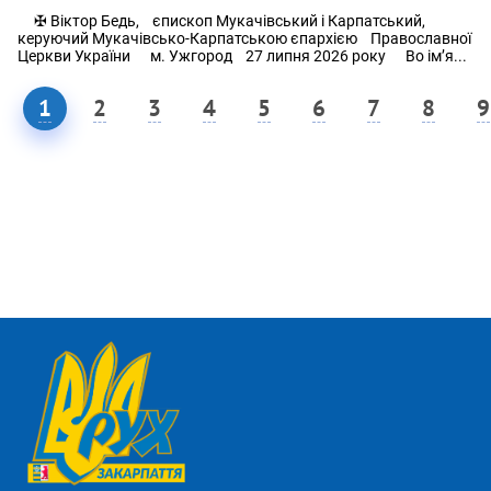
✠ Віктор Бедь, єпископ Мукачівський і Карпатський,
керуючий Мукачівсько-Карпатською єпархією Православної
Церкви України м. Ужгород 27 липня 2026 року Во ім’я...
1
2
3
4
5
6
7
8
9