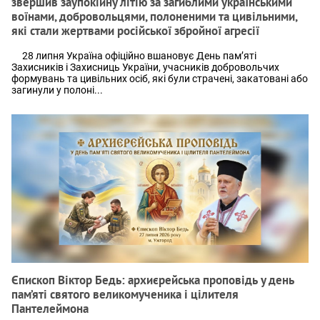
звершив заупокійну літію за загиблими українськими
воїнами, добровольцями, полоненими та цивільними,
які стали жертвами російської збройної агресії
28 липня Україна офіційно вшановує День пам’яті
Захисників і Захисниць України, учасників добровольчих
формувань та цивільних осіб, які були страчені, закатовані або
загинули у полоні...
Єпископ Віктор Бедь: архиєрейська проповідь у день
пам’яті святого великомученика і цілителя
Пантелеймона