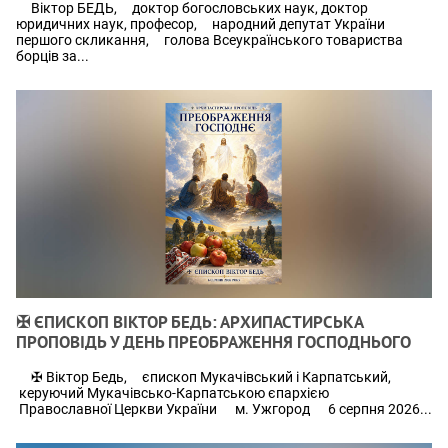
Віктор БЕДЬ, доктор богословських наук, доктор
юридичних наук, професор, народний депутат України
першого скликання, голова Всеукраїнського товариства
борців за...
✠ ЄПИСКОП ВІКТОР БЕДЬ: АРХИПАСТИРСЬКА
ПРОПОВІДЬ У ДЕНЬ ПРЕОБРАЖЕННЯ ГОСПОДНЬОГО
✠ Віктор Бедь, єпископ Мукачівський і Карпатський,
керуючий Мукачівсько-Карпатською єпархією
Православної Церкви України м. Ужгород 6 серпня 2026...