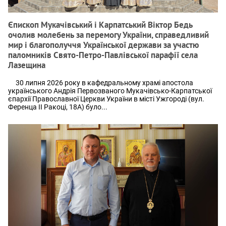
Єпископ Мукачівський і Карпатський Віктор Бедь
очолив молебень за перемогу України, справедливий
мир і благополуччя Української держави за участю
паломників Свято-Петро-Павлівської парафії села
Лазещина
30 липня 2026 року в кафедральному храмі апостола
українського Андрія Первозваного Мукачівсько-Карпатської
єпархії Православної Церкви України в місті Ужгороді (вул.
Ференца ІІ Ракоці, 18А) було...